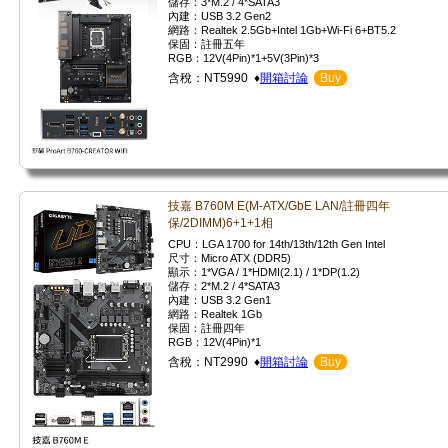
儲存：3*M.2 / 4*SATA3
內建：USB 3.2 Gen2
網路：Realtek 2.5Gb+Intel 1Gb+Wi-Fi 6+BT5.2
保固：註冊五年
RGB：12V(4Pin)*1+5V(3Pin)*3
含稅：NT5990 ♦
開箱討論
Buy
技嘉 B760M E(M-ATX/GbE LAN/註冊四年
保/2DIMM)6+1+1相
CPU：LGA 1700 for 14th/13th/12th Gen Intel
尺寸：Micro ATX (DDR5)
顯示：1*VGA / 1*HDMI(2.1) / 1*DP(1.2)
儲存：2*M.2 / 4*SATA3
內建：USB 3.2 Gen1
網路：Realtek 1Gb
保固：註冊四年
RGB：12V(4Pin)*1
含稅：NT2990 ♦
開箱討論
Buy