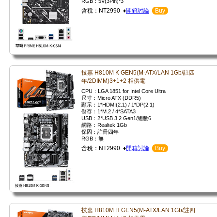
RGB：5V(3Pin)*3
含稅：NT2990 ♦
開箱討論
Buy
技嘉 H810M K GEN5(M-ATX/LAN 1Gb/註四
年/2DIMM)3+1+2 相供電
CPU：LGA 1851 for Intel Core Ultra
尺寸：Micro ATX (DDR5)
顯示：1*HDMI(2.1) / 1*DP(2.1)
儲存：1*M.2 / 4*SATA3
USB：2*USB 3.2 Gen1/總數6
網路：Realtek 1Gb
保固：註冊四年
RGB：無
含稅：NT2990 ♦
開箱討論
Buy
技嘉 H810M H GEN5(M-ATX/LAN 1Gb/註四