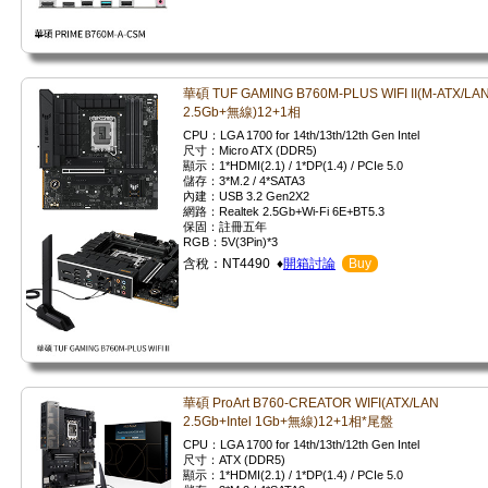
華碩 TUF GAMING B760M-PLUS WIFI II(M-ATX/LA
2.5Gb+無線)12+1相
CPU：LGA 1700 for 14th/13th/12th Gen Intel
尺寸：Micro ATX (DDR5)
顯示：1*HDMI(2.1) / 1*DP(1.4) / PCIe 5.0
儲存：3*M.2 / 4*SATA3
內建：USB 3.2 Gen2X2
網路：Realtek 2.5Gb+Wi-Fi 6E+BT5.3
保固：註冊五年
RGB：5V(3Pin)*3
含稅：NT4490 ♦
開箱討論
Buy
華碩 ProArt B760-CREATOR WIFI(ATX/LAN
2.5Gb+Intel 1Gb+無線)12+1相*尾盤
CPU：LGA 1700 for 14th/13th/12th Gen Intel
尺寸：ATX (DDR5)
顯示：1*HDMI(2.1) / 1*DP(1.4) / PCIe 5.0