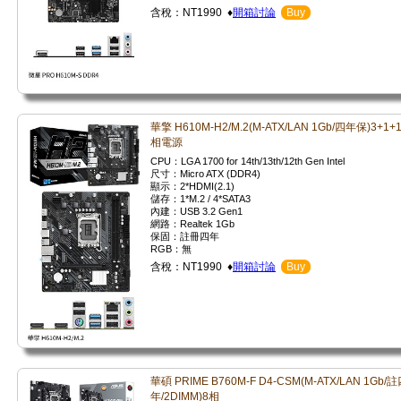
含稅：NT1990 ♦
開箱討論
Buy
華擎 H610M-H2/M.2(M-ATX/LAN 1Gb/四年保)3+1+
相電源
CPU：LGA 1700 for 14th/13th/12th Gen Intel
尺寸：Micro ATX (DDR4)
顯示：2*HDMI(2.1)
儲存：1*M.2 / 4*SATA3
內建：USB 3.2 Gen1
網路：Realtek 1Gb
保固：註冊四年
RGB：無
含稅：NT1990 ♦
開箱討論
Buy
華碩 PRIME B760M-F D4-CSM(M-ATX/LAN 1Gb/
年/2DIMM)8相