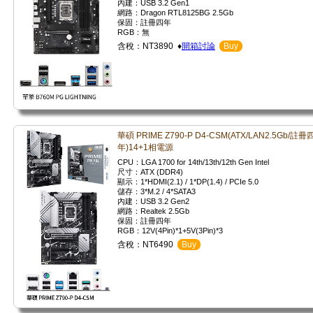
內建：USB 3.2 Gen1
網路：Dragon RTL8125BG 2.5Gb
保固：註冊四年
RGB：無
含稅：NT3890 ♦
開箱討論
Buy
華碩 PRIME Z790-P D4-CSM(ATX/LAN2.5Gb/註冊
年)14+1相電源
CPU：LGA 1700 for 14th/13th/12th Gen Intel
尺寸：ATX (DDR4)
顯示：1*HDMI(2.1) / 1*DP(1.4) / PCIe 5.0
儲存：3*M.2 / 4*SATA3
內建：USB 3.2 Gen2
網路：Realtek 2.5Gb
保固：註冊四年
RGB：12V(4Pin)*1+5V(3Pin)*3
含稅：NT6490
Buy