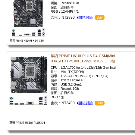
網路：Realtek 1Gb
保固：註冊四年
RGB：12V(4Pin)*1
含稅：NT2890 ♦
開箱討論
Buy
華碩 PRIME H610I-PLUS D4-CSM(Mini-
ITX/1A1H1P/LAN 1Gb/2DIMM)5+1+1相
CPU：LGA 1700 for 14th/13th/12th Gen Intel
尺寸：Mini-ITX(DDR4)
顯示：1*VGA / 1*HDMI(2.1) / 1*DP(1.4)
儲存：1*M.2 / 4*SATA3
內建：USB 3.2 Gen1
網路：Realtek 1Gb
保固：註冊四年
RGB：無
含稅：NT3490 ♦
開箱討論
Buy