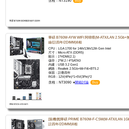
含稅：NT3190
Buy
華碩 B760M-AYW WIFI 阿唷喂(M-ATX/LAN 2.5Gb+
線/註四年/2DIMM)8相
CPU：LGA 1700 for 14th/13th/12th Gen Intel
尺寸：Micro ATX (DDR5)
顯示：1*HDMI(2.1)
儲存：2*M.2 / 4*SATA3
內建：USB 3.2 Gen1
網路：Realtek 2.5Gb+Wi-Fi6+BT5.2
保固：註冊四年
RGB：12V(4Pin)*1+5V(3Pin)*2
含稅：NT3090 ♦
開箱討論
Buy
[裝機價]華碩 PRIME B760M-F-CSM(M-ATX/LAN 1Gb
註四年/2DIMM)8相