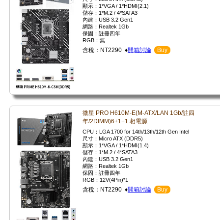
顯示：1*VGA / 1*HDMI(2.1)
儲存：1*M.2 / 4*SATA3
內建：USB 3.2 Gen1
網路：Realtek 1Gb
保固：註冊四年
RGB：無
含稅：NT2290 ♦
開箱討論
Buy
微星 PRO H610M-E(M-ATX/LAN 1Gb/註四
年/2DIMM)6+1+1 相電源
CPU：LGA 1700 for 14th/13th/12th Gen Intel
尺寸：Micro ATX (DDR5)
顯示：1*VGA / 1*HDMI(1.4)
儲存：1*M.2 / 4*SATA3
內建：USB 3.2 Gen1
網路：Realtek 1Gb
保固：註冊四年
RGB：12V(4Pin)*1
含稅：NT2290 ♦
開箱討論
Buy