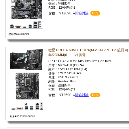
保固：註冊四年
RGB：12V(4Pin)*1
含稅：NT2690 ♦
開箱討論
Buy
微星 PRO B760M-E DDR4(M-ATX/LAN 1Gb/註冊四
年/2DIMM)6+1+1相供電
CPU：LGA 1700 for 14th/13th/12th Gen Intel
尺寸：Micro ATX (DDR4)
顯示：1*VGA / 1*HDMI(1.4)
儲存：1*M.2 / 4*SATA3
內建：USB 3.2 Gen1
網路：Realtek 1Gb
保固：註冊四年
RGB：12V(4Pin)*1
含稅：NT2590 ♦
開箱討論
Buy