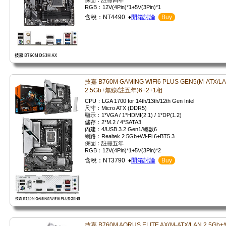
保固：註冊四年
RGB：12V(4Pin)*1+5V(3Pin)*1
含稅：NT4490 ♦
開箱討論
Buy
技嘉 B760M GAMING WIFI6 PLUS GEN5(M-ATX/L
2.5Gb+無線/註五年)6+2+1相
CPU：LGA 1700 for 14th/13th/12th Gen Intel
尺寸：Micro ATX (DDR5)
顯示：1*VGA / 1*HDMI(2.1) / 1*DP(1.2)
儲存：2*M.2 / 4*SATA3
內建：4/USB 3.2 Gen1/總數6
網路：Realtek 2.5Gb+Wi-Fi 6+BT5.3
保固：註冊五年
RGB：12V(4Pin)*1+5V(3Pin)*2
含稅：NT3790 ♦
開箱討論
Buy
技嘉 B760M AORUS ELITE AX(M-ATX/LAN 2.5Gb+