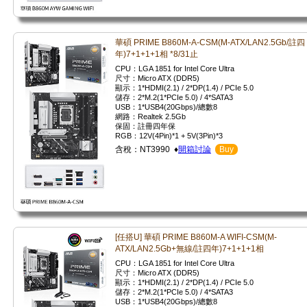
華碩 PRIME B860M-A-CSM(M-ATX/LAN2.5Gb/註四
年)7+1+1+1相 *8/31止
CPU：LGA 1851 for Intel Core Ultra
尺寸：Micro ATX (DDR5)
顯示：1*HDMI(2.1) / 2*DP(1.4) / PCIe 5.0
儲存：2*M.2(1*PCIe 5.0) / 4*SATA3
USB：1*USB4(20Gbps)/總數8
網路：Realtek 2.5Gb
保固：註冊四年保
RGB：12V(4Pin)*1 + 5V(3Pin)*3
含稅：NT3990 ♦
開箱討論
Buy
[任搭U] 華碩 PRIME B860M-A WIFI-CSM(M-
ATX/LAN2.5Gb+無線/註四年)7+1+1+1相
CPU：LGA 1851 for Intel Core Ultra
尺寸：Micro ATX (DDR5)
顯示：1*HDMI(2.1) / 2*DP(1.4) / PCIe 5.0
儲存：2*M.2(1*PCIe 5.0) / 4*SATA3
USB：1*USB4(20Gbps)/總數8