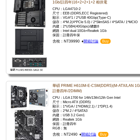
1Gb/註四年)16+2+2+1+2 相供電
CPU：LGA4710-2
尺寸：EEB (DDR5,ECC Registered)
顯示：VGA*1 / 2*USB 40Gbp(Type-C)
儲存：4*M.2(4*PCIe 5.0) / 2*SlimSAS / 4*SATA / 1*MCIO
內建：2*USB4(40Gbps)/總數8
網路：Intel dual 10Gb+Realtek 1Gb
保固：註冊四年保
含稅：NT39990 ♦
開箱討論
Buy
華碩 PRIME H610M-E-CSM(DDR5)(M-ATX/LAN 1G
註冊四年/2DIMM)
CPU：LGA 1700 for 14th/13th/12th Gen Intel
尺寸：Micro ATX (DDR5)
顯示：1*VGA / 1*HDMI(2.1) / 1*DP(1.4)
儲存：2*M.2 / 4*SATA3
內建：USB 3.2 Gen1
網路：Realtek 1Gb
保固：註冊四年
RGB：無
含稅：NT2490 ♦
開箱討論
Buy