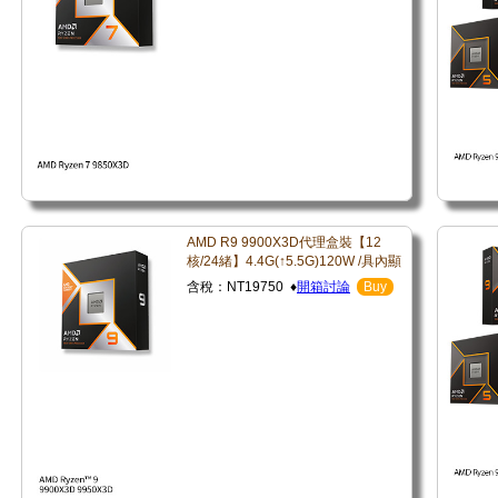
AMD R9 9900X3D代理盒裝【12
核/24緒】4.4G(↑5.5G)120W /具內顯
含稅：NT19750 ♦
開箱討論
Buy