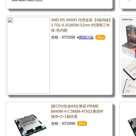
AMD R5 3400G 代理盒裝【4核/8緒】
3.7G(↑4.2G)65W /12nm /代理商三年
保 /含內顯
含稅：NT2099 ♦
開箱討論
Buy
[搭CPU現省400] 華碩 PRIME
B840M-A-CSM(M-ATX/註冊四年
保)8+2+1相供電
含稅：NT2990
Buy