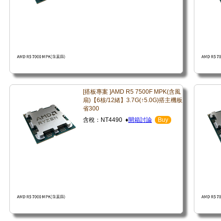
[搭板專案 ]AMD R5 7500F MPK(含風
扇)【6核/12緒】3.7G(↑5.0G)搭主機板
省300
含稅：NT4490 ♦
開箱討論
Buy