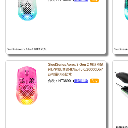
SteelSeries Aerox 3 Gen 2 無線滑鼠
(桃)/有線/無線4k/藍牙5.0/26000Dpi/
超輕量68g/防水
含稅：NT3690 ♦
開箱討論
Buy