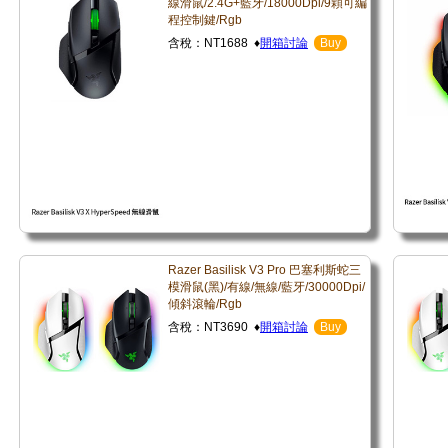
線滑鼠/2.4G+藍牙/18000Dpi/9顆可編
程控制鍵/Rgb
含稅：NT1688 ♦
開箱討論
Buy
Razer Basilisk V3 Pro 巴塞利斯蛇三
模滑鼠(黑)/有線/無線/藍牙/30000Dpi/
傾斜滾輪/Rgb
含稅：NT3690 ♦
開箱討論
Buy