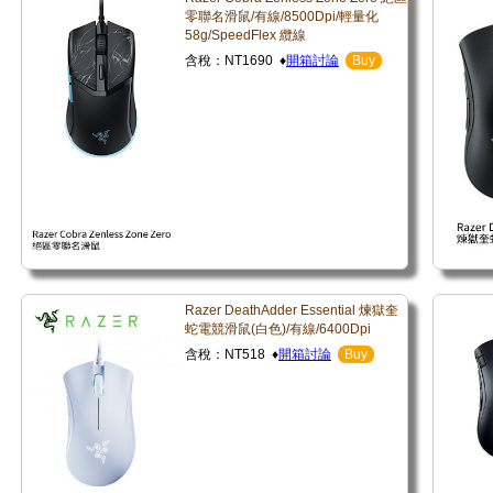
零聯名滑鼠/有線/8500Dpi/輕量化
58g/SpeedFlex 纜線
含稅：NT1690 ♦
開箱討論
Buy
Razer DeathAdder Essential 煉獄奎
蛇電競滑鼠(白色)/有線/6400Dpi
含稅：NT518 ♦
開箱討論
Buy