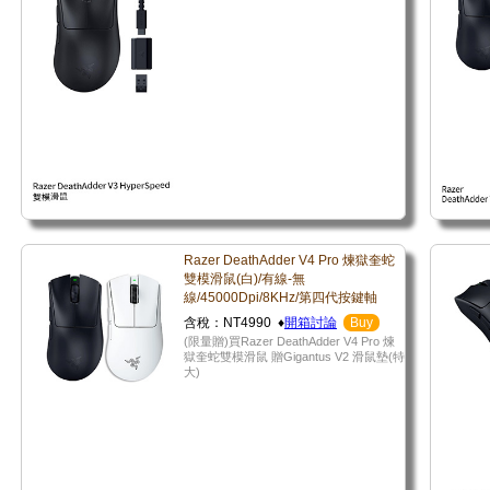
Razer DeathAdder V4 Pro 煉獄奎蛇
雙模滑鼠(白)/有線-無
線/45000Dpi/8KHz/第四代按鍵軸
含稅：NT4990 ♦
開箱討論
Buy
(限量贈)買Razer DeathAdder V4 Pro 煉
獄奎蛇雙模滑鼠 贈Gigantus V2 滑鼠墊(特
大)