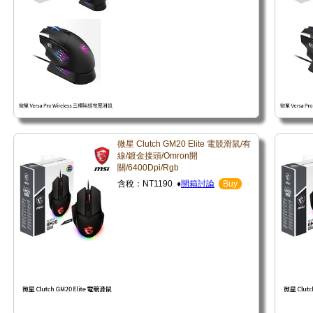
微星 Clutch GM20 Elite 電競滑鼠/有
線/鍍金接頭/Omron開
關/6400Dpi/Rgb
含稅：NT1190 ♦
開箱討論
Buy