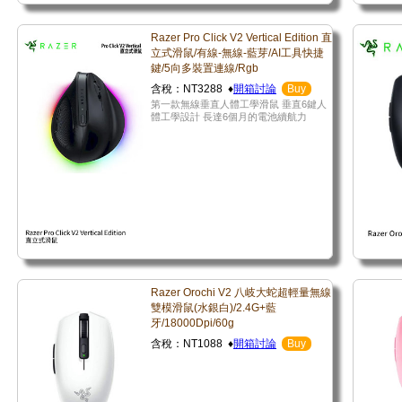
Razer Pro Click V2 Vertical Edition 直
立式滑鼠/有線-無線-藍芽/AI工具快捷
鍵/5向多裝置連線/Rgb
含稅：NT3288 ♦
開箱討論
Buy
第一款無線垂直人體工學滑鼠 垂直6鍵人
體工學設計 長達6個月的電池續航力
Razer Orochi V2 八岐大蛇超輕量無線
雙模滑鼠(水銀白)/2.4G+藍
牙/18000Dpi/60g
含稅：NT1088 ♦
開箱討論
Buy