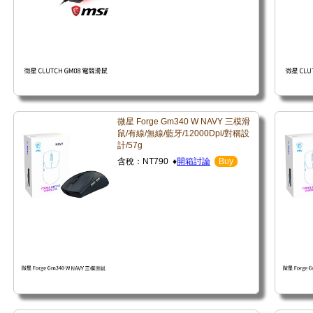
微星 Forge Gm340 W NAVY 三模滑
鼠/有線/無線/藍牙/12000Dpi/對稱設
計/57g
含稅：NT790 ♦
開箱討論
Buy