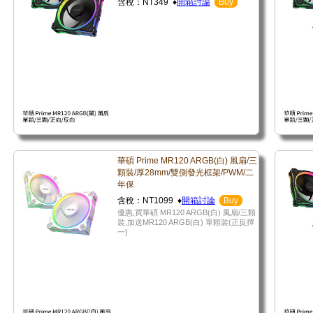
含稅：NT349 ♦
開箱討論
Buy
華碩 Prime MR120 ARGB(白) 風扇/三
顆裝/厚28mm/雙側發光框架/PWM/二
年保
含稅：NT1099 ♦
開箱討論
Buy
優惠,買華碩 MR120 ARGB(白) 風扇/三顆
裝,加送MR120 ARGB(白) 單顆裝(正反擇
一)