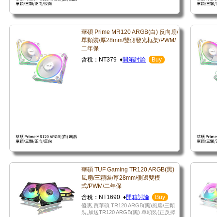
華碩 Prime MR120 ARGB(白) 反向扇/
單顆裝/厚28mm/雙側發光框架/PWM/
二年保
含稅：NT379 ♦
開箱討論
Buy
華碩 TUF Gaming TR120 ARGB(黑)
風扇/三顆裝/厚28mm/側邊雙模
式/PWM/二年保
含稅：NT1690 ♦
開箱討論
Buy
優惠,買華碩 TR120 ARGB(黑)風扇/三顆
裝,加送TR120 ARGB(黑) 單顆裝(正反擇