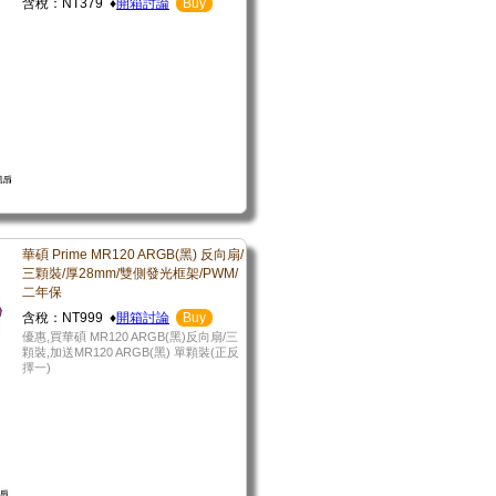
含稅：NT379 ♦
開箱討論
Buy
華碩 Prime MR120 ARGB(黑) 反向扇/
三顆裝/厚28mm/雙側發光框架/PWM/
二年保
含稅：NT999 ♦
開箱討論
Buy
優惠,買華碩 MR120 ARGB(黑)反向扇/三
顆裝,加送MR120 ARGB(黑) 單顆裝(正反
擇一)