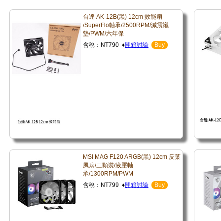
台達 AK-12B(黑) 12cm 效能扇
/SuperFlo軸承/2500RPM/減震襯
墊/PWM/六年保
含稅：NT790 ♦
開箱討論
Buy
MSI MAG F120 ARGB(黑) 12cm 反葉
風扇/三顆裝/液壓軸
承/1300RPM/PWM
含稅：NT799 ♦
開箱討論
Buy