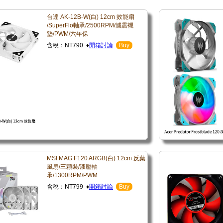
台達 AK-12B-W(白) 12cm 效能扇
/SuperFlo軸承/2500RPM/減震襯
墊/PWM/六年保
含稅：NT790 ♦
開箱討論
Buy
MSI MAG F120 ARGB(白) 12cm 反葉
風扇/三顆裝/液壓軸
承/1300RPM/PWM
含稅：NT799 ♦
開箱討論
Buy