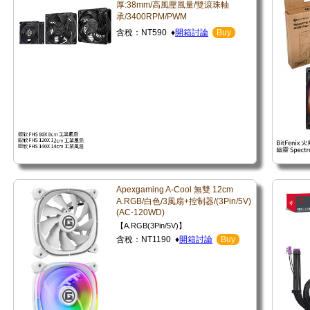
厚:38mm/高風壓風量/雙滾珠軸
承/3400RPM/PWM
含稅：NT590 ♦
開箱討論
Buy
Apexgaming A-Cool 無雙 12cm
A.RGB/白色/3風扇+控制器/(3Pin/5V)
(AC-120WD)
【A.RGB(3Pin/5V)】
含稅：NT1190 ♦
開箱討論
Buy