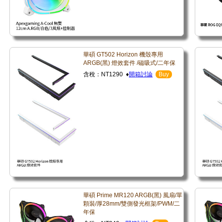
華碩 GT502 Horizon 機殼專用
ARGB(黑) 燈效套件 /磁吸式/二年保
含稅：NT1290 ♦
開箱討論
Buy
華碩 Prime MR120 ARGB(黑) 風扇/單
顆裝/厚28mm/雙側發光框架/PWM/二
年保