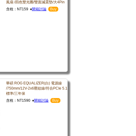
風扇 /四色雙光圈/雙面減震墊/大4Pin
含稅：NT159 ♦
開箱討論
Buy
華碩 ROG EQUALIZER(白) 電源線
/750mm/12V-2x6壓紋線/符合PCIe 5.1
標準/三年保
含稅：NT1590 ♦
開箱討論
Buy