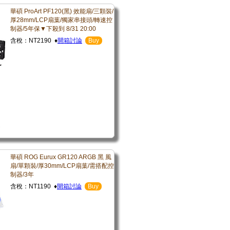
華碩 ProArt PF120(黑) 效能扇/三顆裝/
厚28mm/LCP扇葉/獨家串接頭/轉速控
制器/5年保▼下殺到 8/31 20:00
含稅：NT2190 ♦
開箱討論
Buy
華碩 ROG Eurux GR120 ARGB 黑 風
扇/單顆裝/厚30mm/LCP扇葉/需搭配控
制器/3年
含稅：NT1190 ♦
開箱討論
Buy