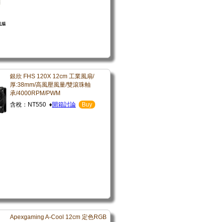
銀欣 FHS 120X 12cm 工業風扇/
厚:38mm/高風壓風量/雙滾珠軸
承/4000RPM/PWM
含稅：NT550 ♦
開箱討論
Buy
Apexgaming A-Cool 12cm 定色RGB