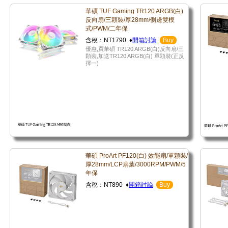
華碩 TUF Gaming TR120 ARGB(白)
反向扇/三顆裝/厚28mm/側邊雙模
式/PWM/二年保
含稅：NT1790 ♦
開箱討論
Buy
優惠,買華碩 TR120 ARGB(白)反向扇/三
顆裝,加送TR120 ARGB(白) 單顆裝(正反
擇一)
華碩 ProArt PF120(白) 效能扇/單顆裝/
厚28mm/LCP扇葉/3000RPM/PWM/5
年保
含稅：NT890 ♦
開箱討論
Buy