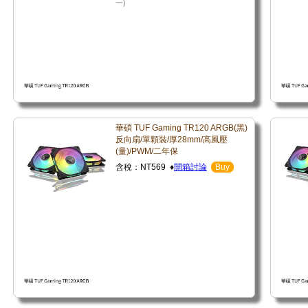
一)
華碩 TUF Gaming TR120 ARGB(黑)
反向扇/單顆裝/厚28mm/高風壓
(量)/PWM/二年保
含稅：NT569 ♦
開箱討論
Buy