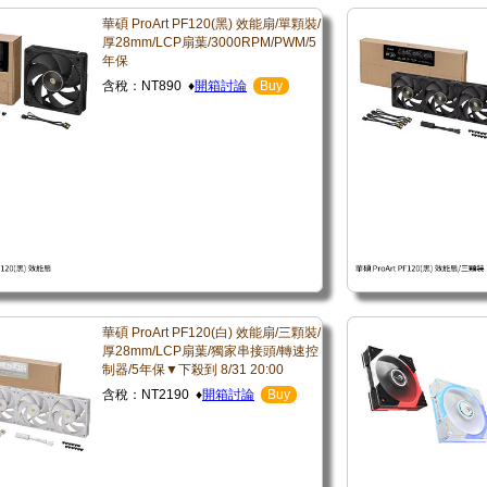
華碩 ProArt PF120(黑) 效能扇/單顆裝/
厚28mm/LCP扇葉/3000RPM/PWM/5
年保
含稅：NT890 ♦
開箱討論
Buy
華碩 ProArt PF120(白) 效能扇/三顆裝/
厚28mm/LCP扇葉/獨家串接頭/轉速控
制器/5年保▼下殺到 8/31 20:00
含稅：NT2190 ♦
開箱討論
Buy