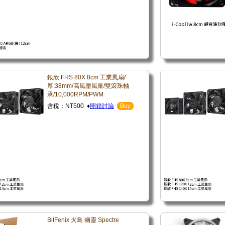
銀欣 FHS 80X 8cm 工業風扇/
厚:38mm/高風壓風量/雙滾珠軸
承/10,000RPM/PWM
含稅：NT500 ♦
開箱討論
Buy
BitFenix 火鳥 幽靈 Spectre