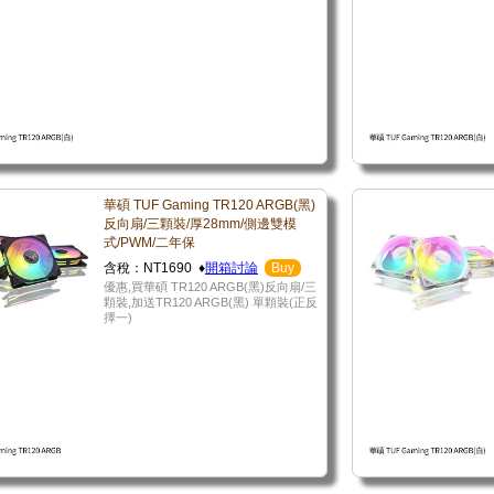
華碩 TUF Gaming TR120 ARGB(黑)
反向扇/三顆裝/厚28mm/側邊雙模
式/PWM/二年保
含稅：NT1690 ♦
開箱討論
Buy
優惠,買華碩 TR120 ARGB(黑)反向扇/三
顆裝,加送TR120 ARGB(黑) 單顆裝(正反
擇一)