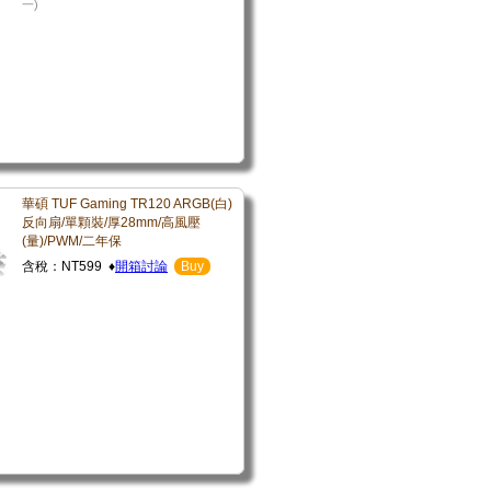
一)
華碩 TUF Gaming TR120 ARGB(白)
反向扇/單顆裝/厚28mm/高風壓
(量)/PWM/二年保
含稅：NT599 ♦
開箱討論
Buy