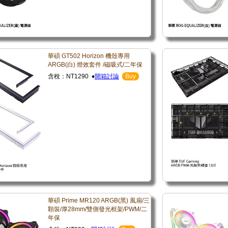
華碩 GT502 Horizon 機殼專用
ARGB(白) 燈效套件 /磁吸式/二年保
含稅：NT1290 ♦
開箱討論
Buy
華碩 Prime MR120 ARGB(黑) 風扇/三
顆裝/厚28mm/雙側發光框架/PWM/二
年保