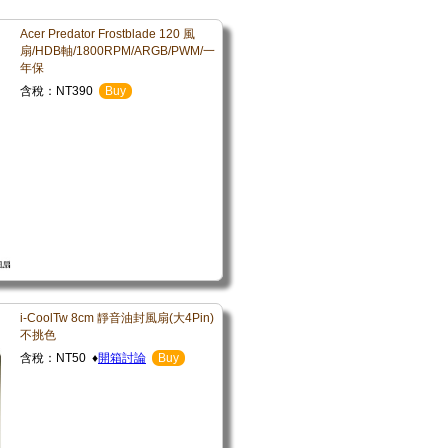
Acer Predator Frostblade 120 風
扇/HDB軸/1800RPM/ARGB/PWM/一
年保
含稅：NT390
Buy
i-CoolTw 8cm 靜音油封風扇(大4Pin)
不挑色
含稅：NT50 ♦
開箱討論
Buy