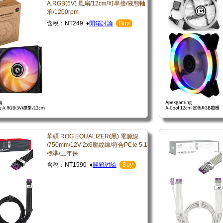
A.RGB(5V) 風扇/12cm/可串接/液態軸
承/1200rpm
含稅：NT249 ♦
開箱討論
Buy
華碩 ROG EQUALIZER(黑) 電源線
/750mm/12V-2x6壓紋線/符合PCIe 5.1
標準/三年保
含稅：NT1590 ♦
開箱討論
Buy