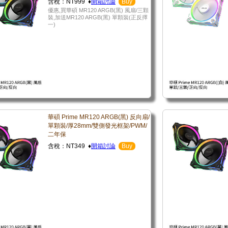
含稅：NT999 ♦
開箱討論
Buy
優惠,買華碩 MR120 ARGB(黑) 風扇/三顆
裝,加送MR120 ARGB(黑) 單顆裝(正反擇
一)
華碩 Prime MR120 ARGB(黑) 反向扇/
單顆裝/厚28mm/雙側發光框架/PWM/
二年保
含稅：NT349 ♦
開箱討論
Buy