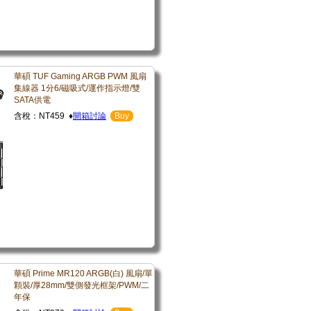
華碩 TUF Gaming ARGB PWM 風扇
集線器 1分6/磁吸式/運作指示燈/雙
SATA供電
含稅：NT459 ♦
開箱討論
Buy
華碩 Prime MR120 ARGB(白) 風扇/單
顆裝/厚28mm/雙側發光框架/PWM/二
年保