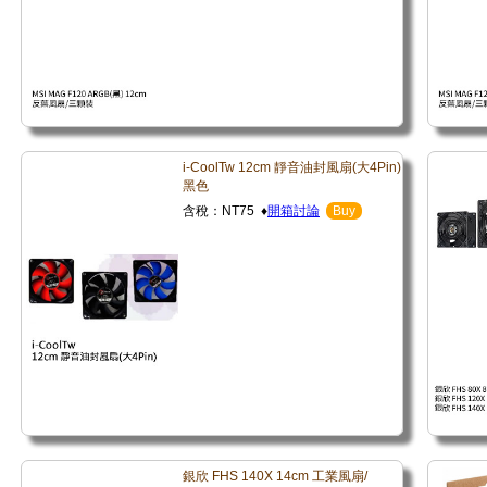
i-CoolTw 12cm 靜音油封風扇(大4Pin)
黑色
含稅：NT75 ♦
開箱討論
Buy
銀欣 FHS 140X 14cm 工業風扇/