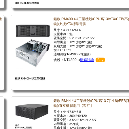
含
銀欣 RM400 4U工業機殼/CPU高13/ATX/CEB(
軌)/支援ATX標準電供
尺寸：43*17.6*44.6
支援水冷：無
硬碟空間：5.25*3/3.5*8/2.5*2
內附風扇：12*1(前)/8*1(後)
風扇支援：12*1(前)8*1(前)/8*2(後)
前I/O：U3*2
適用滑軌:RMS06-22(選購)
含稅：NT4890 ♦
開箱討論
Buy
銀欣 RM44 4U工業機殼/CPU高13.7(14.8)/EEB
軌)/直立橫躺兩用【客訂】
尺寸：44*17.6*46.8
支援水冷：360/240/120
硬碟空間：3.5*2/2.5*4 or 2.5*7
內附風扇：8*2(後)
風扇支援：12*3(前)/8*2(後)