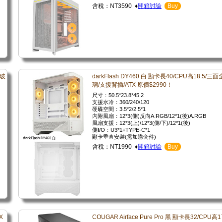
含稅：NT3590 ♦
開箱討論
Buy
景玻
darkFlash DY460 白 顯卡長40/CPU高18.5/三
璃/支援背插/ATX 原價$2990！
尺寸：50.5*23.8*45.2
支援水冷：360/240/120
硬碟空間：3.5*2/2.5*1
內附風扇：12*3(側)反向A.RGB/12*1(後)A.RGB
風扇支援：12*3(上)/12*3(側/下)/12*1(後)
側I/O：U3*1+TYPE-C*1
顯卡垂直安裝(需加購套件)
含稅：NT1990 ♦
開箱討論
Buy
X
COUGAR Airface Pure Pro 黑 顯卡長32/CPU高1