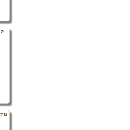
內附
含滑軌)/