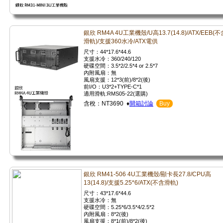
銀欣 RM4A 4U工業機殼/U高13.7(14.8)/ATX/EEB(不
滑軌)/支援360水冷/ATX電供
尺寸：44*17.6*44.6
支援水冷：360/240/120
硬碟空間：3.5*2/2.5*4 or 2.5*7
內附風扇：無
風扇支援：12*3(前)/8*2(後)
前I/O：U3*2+TYPE-C*1
適用滑軌:RMS05-22(選購)
含稅：NT3690 ♦
開箱討論
Buy
銀欣 RM41-506 4U工業機殼/顯卡長27.8/CPU高
13(14.8)/支援5.25*6/ATX(不含滑軌)
尺寸：43*17.6*44.6
支援水冷：無
硬碟空間：5.25*6/3.5*4/2.5*2
內附風扇：8*2(後)
風扇支援：8*1(前)/8*2(後)