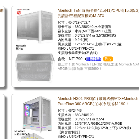
全網
Montech TEN 白 顯卡長42.5(41)/CPU高15.6(5.
孔設計/三種配置模式/M-ATX
尺寸：45.6*19.6*32.7
顯卡平放：360/280/240 水冷需側置
顯卡立放：水冷(M1下置/M2+I3上置)
硬碟空間：3.5*2/2.5*4 or 3.5*3(I3模式)
內附風扇：9.2*1(後)
風扇支援：12*3 or 14*2(上/側/下)/9.2*1(後)
前I/O：U3*2+TYPE-C*1
支援顯卡垂直安裝(不含線)
含稅：NT1790 ♦
開箱討論
Buy
慶上市！買 Montech TEN(白) 機殼,加送 Montech NX4
ARGB(白)散熱器 市價$690！
Montech HS01 PRO(白) 玻璃透側/ATX+Montech
PureFlow 360 ARGB(白)水冷 現省$1190！
尺寸：48*24*48
支援水冷：360/240/120
硬碟空間：3.5*2/2.5*1 or 2.5*4
內附風扇：12*3(下)A.RGB/12*2(後)A.RGB
風扇支援：12*3 or 14*2(前)/12*3(上/下)/12*2(後)
【內含控制器】
前I/O：U3*2+TYPE-C*1