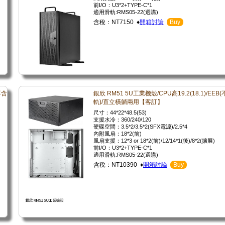
前I/O：U3*2+TYPE-C*1
適用滑軌:RMS05-22(選購)
含稅：NT7150 ♦
開箱討論
Buy
不含
銀欣 RM51 5U工業機殼/CPU高19.2(18.1)/EEB
軌)/直立橫躺兩用【客訂】
尺寸：44*22*48.5(53)
支援水冷：360/240/120
硬碟空間：3.5*2/3.5*2(SFX電源)/2.5*4
內附風扇：18*2(前)
風扇支援：12*3 or 18*2(前)/12/14*1(後)/8*2(擴展)
前I/O：U3*2+TYPE-C*1
適用滑軌:RMS05-22(選購)
含稅：NT10390 ♦
開箱討論
Buy