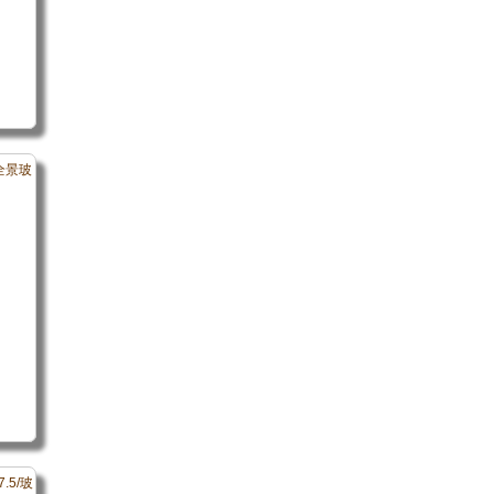
面全景玻
7.5/玻