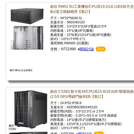
銀欣 RM52 5U工業機殼/CPU高19.2(18.1)/EEB(不
軌)/直立橫躺兩用【客訂】
尺寸：44*22*56(60.5)
支援水冷：360/240/120
硬碟空間：3.5*2/3.5*2(SFX電源)/2.5*4
內附風扇：14*1(後)/8*2(擴展)
風扇支援：12*6(前)/12/14*1(後)/8*2(擴展)
前I/O：U3*2+TYPE-C*1
適用滑軌:RMS05-22(選購)
含稅：NT11990 ♦
開箱討論
Buy
銀欣 CS383 顯卡長34/CPU高15.8(18.6)/8*硬碟熱
(2.5/3.5吋)/帶鎖門板/EEB【客訂】
尺寸：24.8*52.8*58.8
支援水冷：420/360/280/240/120
硬碟空間(內部)：3.5*1/2.5*2 or 2.5*4
硬碟空間(外露)：5.25*1+3/2.5 or 3.5*8 熱插拔
內附風扇：14*1(後)/9.2*2(硬碟架後方)
風扇支援：12/14*3(上)/12/14*1(後)/9.2*2(硬碟架)
前I/O：U3*2+TYPE-C*1