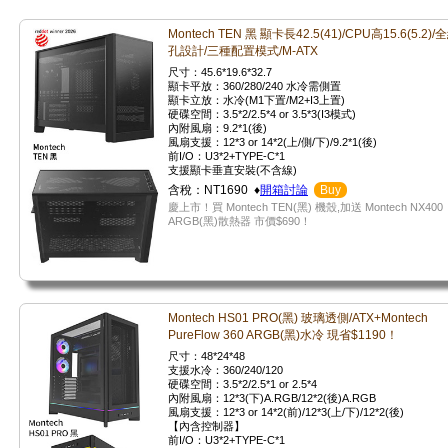
Montech TEN 黑 顯卡長42.5(41)/CPU高15.6(5.2)/
孔設計/三種配置模式/M-ATX
尺寸：45.6*19.6*32.7
顯卡平放：360/280/240 水冷需側置
顯卡立放：水冷(M1下置/M2+I3上置)
硬碟空間：3.5*2/2.5*4 or 3.5*3(I3模式)
內附風扇：9.2*1(後)
風扇支援：12*3 or 14*2(上/側/下)/9.2*1(後)
前I/O：U3*2+TYPE-C*1
支援顯卡垂直安裝(不含線)
含稅：NT1690 ♦
開箱討論
Buy
慶上市！買 Montech TEN(黑) 機殼,加送 Montech NX400
ARGB(黑)散熱器 市價$690！
Montech HS01 PRO(黑) 玻璃透側/ATX+Montech
PureFlow 360 ARGB(黑)水冷 現省$1190！
尺寸：48*24*48
支援水冷：360/240/120
硬碟空間：3.5*2/2.5*1 or 2.5*4
內附風扇：12*3(下)A.RGB/12*2(後)A.RGB
風扇支援：12*3 or 14*2(前)/12*3(上/下)/12*2(後)
【內含控制器】
前I/O：U3*2+TYPE-C*1