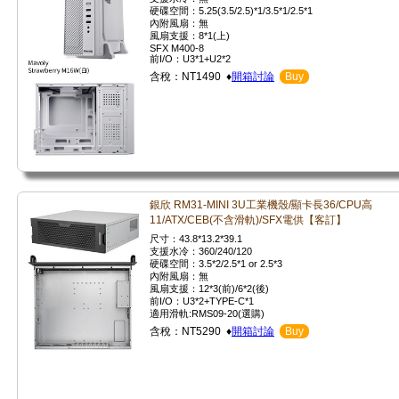
硬碟空間：5.25(3.5/2.5)*1/3.5*1/2.5*1
內附風扇：無
風扇支援：8*1(上)
SFX M400-8
前I/O：U3*1+U2*2
含稅：NT1490 ♦
開箱討論
Buy
銀欣 RM31-MINI 3U工業機殼/顯卡長36/CPU高
11/ATX/CEB(不含滑軌)/SFX電供【客訂】
尺寸：43.8*13.2*39.1
支援水冷：360/240/120
硬碟空間：3.5*2/2.5*1 or 2.5*3
內附風扇：無
風扇支援：12*3(前)/6*2(後)
前I/O：U3*2+TYPE-C*1
適用滑軌:RMS09-20(選購)
含稅：NT5290 ♦
開箱討論
Buy