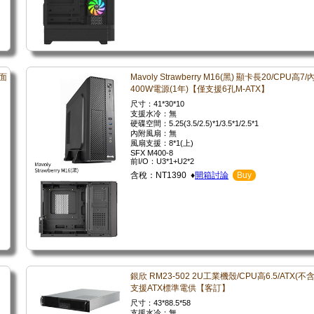
曲面
Mavoly Strawberry M16(黑) 顯卡長20/CPU高7/
400W電源(1年)【僅支援6孔M-ATX】
尺寸：41*30*10
支援水冷：無
硬碟空間：5.25(3.5/2.5)*1/3.5*1/2.5*1
內附風扇：無
風扇支援：8*1(上)
SFX M400-8
前I/O：U3*1+U2*2
含稅：NT1390 ♦
開箱討論
Buy
銀欣 RM23-502 2U工業機殼/CPU高6.5/ATX(不
支援ATX標準電供【客訂】
尺寸：43*88.5*58
支援水冷：無