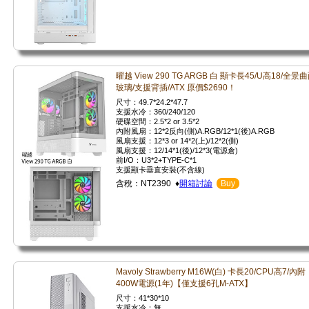
曜越 View 290 TG ARGB 白 顯卡長45/U高18/全景
玻璃/支援背插/ATX 原價$2690！
尺寸：49.7*24.2*47.7
支援水冷：360/240/120
硬碟空間：2.5*2 or 3.5*2
內附風扇：12*2反向(側)A.RGB/12*1(後)A.RGB
風扇支援：12*3 or 14*2(上)/12*2(側)
風扇支援：12/14*1(後)/12*3(電源倉)
前I/O：U3*2+TYPE-C*1
支援顯卡垂直安裝(不含線)
含稅：NT2390 ♦
開箱討論
Buy
Mavoly Strawberry M16W(白) 卡長20/CPU高7/內附
400W電源(1年)【僅支援6孔M-ATX】
尺寸：41*30*10
支援水冷：無