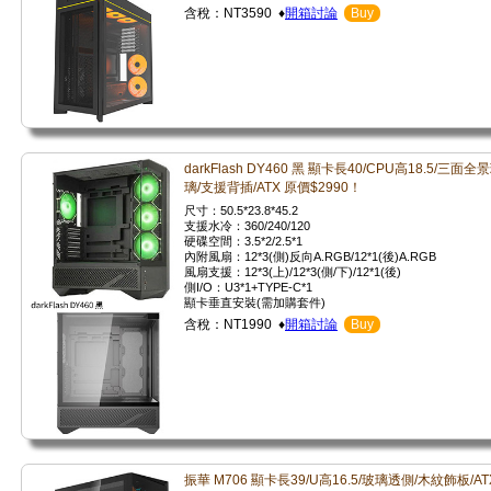
含稅：NT3590 ♦
開箱討論
Buy
darkFlash DY460 黑 顯卡長40/CPU高18.5/三面全
璃/支援背插/ATX 原價$2990！
尺寸：50.5*23.8*45.2
支援水冷：360/240/120
硬碟空間：3.5*2/2.5*1
內附風扇：12*3(側)反向A.RGB/12*1(後)A.RGB
風扇支援：12*3(上)/12*3(側/下)/12*1(後)
側I/O：U3*1+TYPE-C*1
顯卡垂直安裝(需加購套件)
含稅：NT1990 ♦
開箱討論
Buy
振華 M706 顯卡長39/U高16.5/玻璃透側/木紋飾板/AT