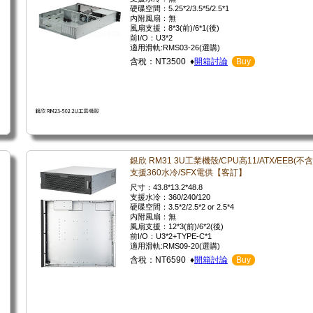
硬碟空間：5.25*2/3.5*5/2.5*1
內附風扇：無
風扇支援：8*3(前)/6*1(後)
前I/O：U3*2
適用滑軌:RMS03-26(選購)
含稅：NT3500 ♦
開箱討論
Buy
銀欣 RM31 3U工業機殼/CPU高11/ATX/EEB(不含
支援360水冷/SFX電供【客訂】
尺寸：43.8*13.2*48.8
支援水冷：360/240/120
硬碟空間：3.5*2/2.5*2 or 2.5*4
內附風扇：無
風扇支援：12*3(前)/6*2(後)
前I/O：U3*2+TYPE-C*1
適用滑軌:RMS09-20(選購)
含稅：NT6590 ♦
開箱討論
Buy