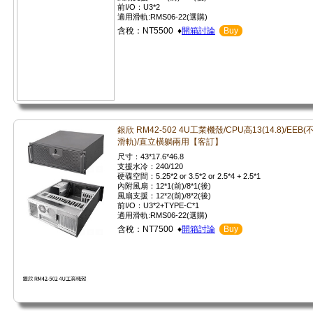
前I/O：U3*2
適用滑軌:RMS06-22(選購)
含稅：NT5500 ♦
開箱討論
Buy
銀欣 RM42-502 4U工業機殼/CPU高13(14.8)/EEB(
滑軌)/直立橫躺兩用【客訂】
尺寸：43*17.6*46.8
支援水冷：240/120
硬碟空間：5.25*2 or 3.5*2 or 2.5*4 + 2.5*1
內附風扇：12*1(前)/8*1(後)
風扇支援：12*2(前)/8*2(後)
前I/O：U3*2+TYPE-C*1
適用滑軌:RMS06-22(選購)
含稅：NT7500 ♦
開箱討論
Buy