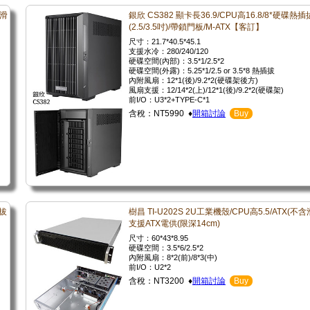
含滑
銀欣 CS382 顯卡長36.9/CPU高16.8/8*硬碟熱插
(2.5/3.5吋)/帶鎖門板/M-ATX【客訂】
尺寸：21.7*40.5*45.1
支援水冷：280/240/120
硬碟空間(內部)：3.5*1/2.5*2
硬碟空間(外露)：5.25*1/2.5 or 3.5*8 熱插拔
內附風扇：12*1(後)/9.2*2(硬碟架後方)
風扇支援：12/14*2(上)/12*1(後)/9.2*2(硬碟架)
前I/O：U3*2+TYPE-C*1
含稅：NT5990 ♦
開箱討論
Buy
插拔
樹昌 TI-U202S 2U工業機殼/CPU高5.5/ATX(不含
支援ATX電供(限深14cm)
尺寸：60*43*8.95
硬碟空間：3.5*6/2.5*2
內附風扇：8*2(前)/8*3(中)
前I/O：U2*2
含稅：NT3200 ♦
開箱討論
Buy