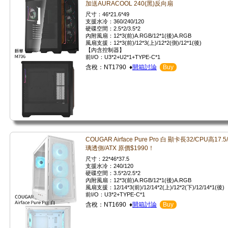
加送AURACOOL 240(黑)反向扇
尺寸：46*21.6*49
支援水冷：360/240/120
硬碟空間：2.5*2/3.5*2
內附風扇：12*3(前)A.RGB/12*1(後)A.RGB
風扇支援：12*3(前)/12*3(上)/12*2(側)/12*1(後)
【內含控制器】
前I/O：U3*2+U2*1+TYPE-C*1
含稅：NT1790 ♦
開箱討論
Buy
COUGAR Airface Pure Pro 白 顯卡長32/CPU高17.5
璃透側/ATX 原價$1990！
尺寸：22*46*37.5
支援水冷：240/120
硬碟空間：3.5*2/2.5*2
內附風扇：12*3(前)A.RGB/12*1(後)A.RGB
風扇支援：12/14*3(前)/12/14*2(上)/12*2(下)/12/14*1(後)
前I/O：U3*2+TYPE-C*1
含稅：NT1690 ♦
開箱討論
Buy