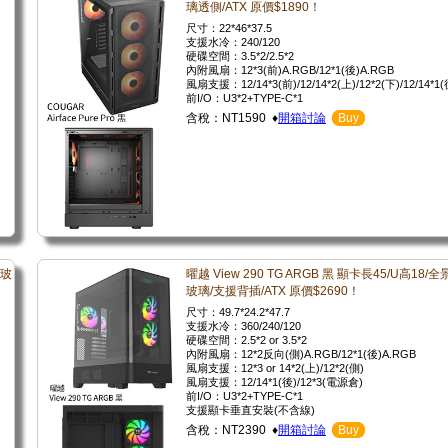
璃透側/ATX 原價$1890！
尺寸：22*46*37.5
支援水冷：240/120
硬碟空間：3.5*2/2.5*2
內附風扇：12*3(前)A.RGB/12*1(後)A.RGB
風扇支援：12/14*3(前)/12/14*2(上)/12*2(下)/12/14*1(
前I/O：U3*2+TYPE-C*1
含稅：NT1590 ♦
開箱討論
Buy
/玻
曜越 View 290 TG ARGB 黑 顯卡長45/U高18/
玻璃/支援背插/ATX 原價$2690！
尺寸：49.7*24.2*47.7
支援水冷：360/240/120
硬碟空間：2.5*2 or 3.5*2
內附風扇：12*2反向(側)A.RGB/12*1(後)A.RGB
風扇支援：12*3 or 14*2(上)/12*2(側)
風扇支援：12/14*1(後)/12*3(電源倉)
前I/O：U3*2+TYPE-C*1
支援顯卡垂直安裝(不含線)
含稅：NT2390 ♦
開箱討論
Buy