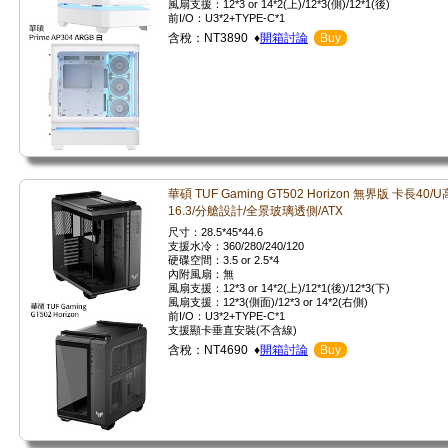
風扇支援：12*3 or 14*2(上)/12*3(側)/12*1(後)
前I/O：U3*2+TYPE-C*1
含稅：NT3890 ♦
開箱討論
Buy
華碩 TUF Gaming GT502 Horizon 無界版 卡長40/U
16.3/分艙設計/全景玻璃透側/ATX
尺寸：28.5*45*44.6
支援水冷：360/280/240/120
硬碟空間：3.5 or 2.5*4
內附風扇：無
風扇支援：12*3 or 14*2(上)/12*1(後)/12*3(下)
風扇支援：12*3(側面)/12*3 or 14*2(右側)
前I/O：U3*2+TYPE-C*1
支援顯卡垂直安裝(不含線)
含稅：NT4690 ♦
開箱討論
Buy