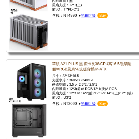
內附風扇：無
風扇支援：12*1(上)
前I/O：TYPE-C*1
含稅：NT4990 ♦
開箱討論
Buy
華碩 A21 PLUS 黑 顯卡長38/CPU高16.5/玻璃透
側/ARGB風扇*4/支援背插/M-ATX
尺寸：22*43*46.5
支援水冷：360/280/240/120
硬碟空間：3.5 or 2.5*2 / 2.5*1
內附風扇：12*3(前)A.RGB/12*1(後)A.RGB
風扇支援：12*3 or 14*2(前)/12*3 or 14*2(上)/12*1(後)
前I/O：U3*2
含稅：NT2090 ♦
開箱討論
Buy