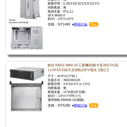
硬碟空間：5.25(3.5/2.5)*1/3.5*1/2.5*1
內附風扇：無
風扇支援：8*1(上)
SFX M400-8
前I/O：U3*1+U2*2
含稅：NT1490 ♦
開箱討論
Buy
銀欣 RM31-MINI 3U工業機殼/顯卡長36/CPU高
11/ATX/CEB(不含滑軌)/SFX電供【客訂】
尺寸：43.8*13.2*39.1
支援水冷：360/240/120
硬碟空間：3.5*2/2.5*1 or 2.5*3
內附風扇：無
風扇支援：12*3(前)/6*2(後)
前I/O：U3*2+TYPE-C*1
適用滑軌:RMS09-20(選購)
含稅：NT5290 ♦
開箱討論
Buy