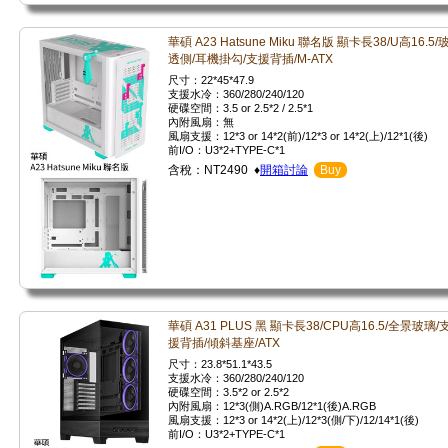
華碩 A23 Hatsune Miku 聯名版 顯卡長38/U高16.5/
透側/耳機掛勾/支援背插/M-ATX
尺寸：22*45*47.9
支援水冷：360/280/240/120
硬碟空間：3.5 or 2.5*2 / 2.5*1
內附風扇：無
風扇支援：12*3 or 14*2(前)/12*3 or 14*2(上)/12*1(後)
前I/O：U3*2+TYPE-C*1
含稅：NT2490 ♦
開箱討論
Buy
華碩 A31 PLUS 黑 顯卡長38/CPU高16.5/全景玻璃/
援背插/傾斜基座/ATX
尺寸：23.8*51.1*43.5
支援水冷：360/280/240/120
硬碟空間：3.5*2 or 2.5*2
內附風扇：12*3(側)A.RGB/12*1(後)A.RGB
風扇支援：12*3 or 14*2(上)/12*3(側/下)/12/14*1(後)
前I/O：U3*2+TYPE-C*1