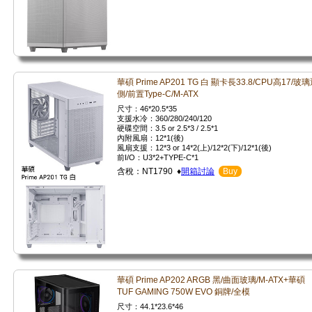
華碩 Prime AP201 TG 白 顯卡長33.8/CPU高17/玻
側/前置Type-C/M-ATX
尺寸：46*20.5*35
支援水冷：360/280/240/120
硬碟空間：3.5 or 2.5*3 / 2.5*1
內附風扇：12*1(後)
風扇支援：12*3 or 14*2(上)/12*2(下)/12*1(後)
前I/O：U3*2+TYPE-C*1
含稅：NT1790 ♦
開箱討論
Buy
華碩 Prime AP202 ARGB 黑/曲面玻璃/M-ATX+華碩
TUF GAMING 750W EVO 銅牌/全模
尺寸：44.1*23.6*46