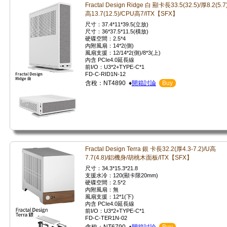
Fractal Design Ridge 白 顯卡長33.5(32.5)/厚8.2(5.7)
高13.7(12.5)/CPU高7/ITX【SFX】
尺寸：37.4*11*39.5(立放)
尺寸：36*37.5*11.5(橫放)
硬碟空間：2.5*4
內附風扇：14*2(側)
風扇支援：12/14*2(側)/8*3(上)
內含 PCIe4.0延長線
前I/O：U3*2+TYPE-C*1
FD-C-RID1N-12
含稅：NT4890 ♦
開箱討論
Buy
Fractal Design Terra 銀 卡長32.2(厚4.3-7.2)/U高
7.7(4.8)/鋁機身/胡桃木面板/ITX【SFX】
尺寸：34.3*15.3*21.8
支援水冷：120(顯卡限20mm)
硬碟空間：2.5*2
內附風扇：無
風扇支援：12*1(下)
內含 PCIe4.0延長線
前I/O：U3*2+TYPE-C*1
FD-C-TER1N-02