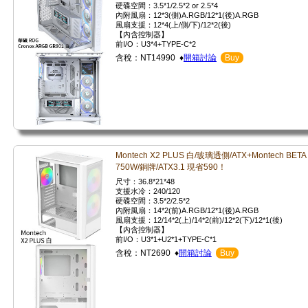
硬碟空間：3.5*1/2.5*2 or 2.5*4
內附風扇：12*3(側)A.RGB/12*1(後)A.RGB
風扇支援：12*4(上/側/下)/12*2(後)
【內含控制器】
前I/O：U3*4+TYPE-C*2
含稅：NT14990 ♦
開箱討論
Buy
Montech X2 PLUS 白/玻璃透側/ATX+Montech BETA 
750W/銅牌/ATX3.1 現省590！
尺寸：36.8*21*48
支援水冷：240/120
硬碟空間：3.5*2/2.5*2
內附風扇：14*2(前)A.RGB/12*1(後)A.RGB
風扇支援：12/14*2(上)/14*2(前)/12*2(下)/12*1(後)
【內含控制器】
前I/O：U3*1+U2*1+TYPE-C*1
含稅：NT2690 ♦
開箱討論
Buy