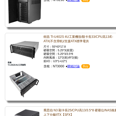
含稅：NT9290 ♦
開箱討論
Buy
樹昌 TI-U402S 4U工業機殼/顯卡長33/CPU高13/E-
ATX(不含滑軌)/支援ATX標準電供
尺寸：55*43*17.8
硬碟空間：5.25*3(前置)
硬碟空間：5.25*3/3.5*8
內附風扇：12*2(前)/8*2(後)
前I/O：U3*1+U2*1
含稅：NT3000 ♦
開箱討論
Buy
喬思伯 N3 顯卡長25/CPU高13/3.5*8 硬碟位/NAS推
上下分艙/ITX【SFX】