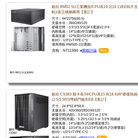
銀欣 RM52 5U工業機殼/CPU高19.2(18.1)/EEB(不
軌)/直立橫躺兩用【客訂】
尺寸：44*22*56(60.5)
支援水冷：360/240/120
硬碟空間：3.5*2/3.5*2(SFX電源)/2.5*4
內附風扇：14*1(後)/8*2(擴展)
風扇支援：12*6(前)/12/14*1(後)/8*2(擴展)
前I/O：U3*2+TYPE-C*1
適用滑軌:RMS05-22(選購)
含稅：NT11990 ♦
開箱討論
Buy
銀欣 CS383 顯卡長34/CPU高15.8(18.6)/8*硬碟熱
(2.5/3.5吋)/帶鎖門板/EEB【客訂】
尺寸：24.8*52.8*58.8
支援水冷：420/360/280/240/120
硬碟空間(內部)：3.5*1/2.5*2 or 2.5*4
硬碟空間(外露)：5.25*1+3/2.5 or 3.5*8 熱插拔
內附風扇：14*1(後)/9.2*2(硬碟架後方)
風扇支援：12/14*3(上)/12/14*1(後)/9.2*2(硬碟架)
前I/O：U3*2+TYPE-C*1