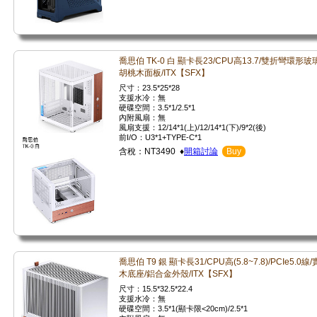
喬思伯 TK-0 白 顯卡長23/CPU高13.7/雙折彎環形玻璃
胡桃木面板/ITX【SFX】
尺寸：23.5*25*28
支援水冷：無
硬碟空間：3.5*1/2.5*1
內附風扇：無
風扇支援：12/14*1(上)/12/14*1(下)/9*2(後)
前I/O：U3*1+TYPE-C*1
含稅：NT3490 ♦
開箱討論
Buy
喬思伯 T9 銀 顯卡長31/CPU高(5.8~7.8)/PCIe5.0線/
木底座/鋁合金外殼/ITX【SFX】
尺寸：15.5*32.5*22.4
支援水冷：無
硬碟空間：3.5*1(顯卡限<20cm)/2.5*1