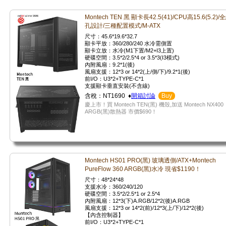
Montech TEN 黑 顯卡長42.5(41)/CPU高15.6(5.2)/
孔設計/三種配置模式/M-ATX
尺寸：45.6*19.6*32.7
顯卡平放：360/280/240 水冷需側置
顯卡立放：水冷(M1下置/M2+I3上置)
硬碟空間：3.5*2/2.5*4 or 3.5*3(I3模式)
內附風扇：9.2*1(後)
風扇支援：12*3 or 14*2(上/側/下)/9.2*1(後)
前I/O：U3*2+TYPE-C*1
支援顯卡垂直安裝(不含線)
含稅：NT1690 ♦
開箱討論
Buy
慶上市！買 Montech TEN(黑) 機殼,加送 Montech NX400
ARGB(黑)散熱器 市價$690！
Montech HS01 PRO(黑) 玻璃透側/ATX+Montech
PureFlow 360 ARGB(黑)水冷 現省$1190！
尺寸：48*24*48
支援水冷：360/240/120
硬碟空間：3.5*2/2.5*1 or 2.5*4
內附風扇：12*3(下)A.RGB/12*2(後)A.RGB
風扇支援：12*3 or 14*2(前)/12*3(上/下)/12*2(後)
【內含控制器】
前I/O：U3*2+TYPE-C*1