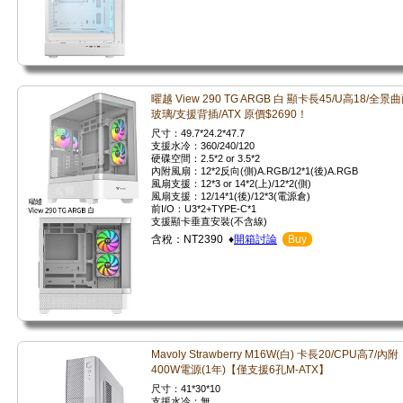
曜越 View 290 TG ARGB 白 顯卡長45/U高18/全景
玻璃/支援背插/ATX 原價$2690！
尺寸：49.7*24.2*47.7
支援水冷：360/240/120
硬碟空間：2.5*2 or 3.5*2
內附風扇：12*2反向(側)A.RGB/12*1(後)A.RGB
風扇支援：12*3 or 14*2(上)/12*2(側)
風扇支援：12/14*1(後)/12*3(電源倉)
前I/O：U3*2+TYPE-C*1
支援顯卡垂直安裝(不含線)
含稅：NT2390 ♦
開箱討論
Buy
Mavoly Strawberry M16W(白) 卡長20/CPU高7/內附
400W電源(1年)【僅支援6孔M-ATX】
尺寸：41*30*10
支援水冷：無