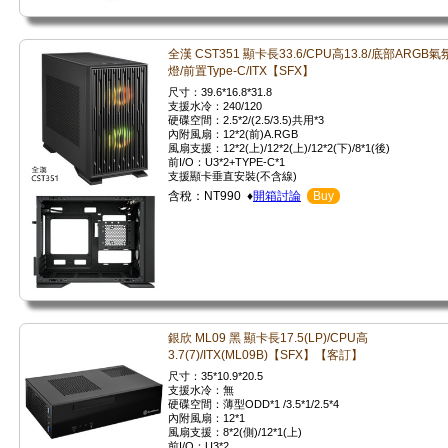
全漢 CST351 顯卡長33.6/CPU高13.8/底部ARGB氣
燈/前置Type-C/ITX【SFX】
尺寸：39.6*16.8*31.8
支援水冷：240/120
硬碟空間：2.5*2/(2.5/3.5)共用*3
內附風扇：12*2(前)A.RGB
風扇支援：12*2(上)/12*2(上)/12*2(下)/8*1(後)
前I/O：U3*2+TYPE-C*1
支援顯卡垂直安裝(不含線)
含稅：NT990 ♦
開箱討論
Buy
銀欣 ML09 黑 顯卡長17.5(LP)/CPU高
3.7(7)/ITX(ML09B)【SFX】【客訂】
尺寸：35*10.9*20.5
支援水冷：無
硬碟空間：薄型ODD*1 /3.5*1/2.5*4
內附風扇：12*1
風扇支援：8*2(側)/12*1(上)
前I/O：U3*2