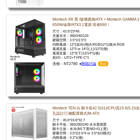
Montech XR 黑 /玻璃透側/ATX + Montech GAMMA 3
650W/金牌/ATX3.1電源 現省690！
尺寸：43.5*23*45
支援水冷：360/240/120
硬碟空間：3.5*2/2.5*2
內附風扇：12*2反向(側)A.RGB/12*1(後)A.RGB
風扇支援：12*3 or 14*2(上)/12*2(側)
風扇支援：12*3(下)12/14*1(後)
前I/O：U3*2+TYPE-C*1
含稅：NT2790 ♦
開箱討論
Buy
Montech TEN 白 顯卡長42.5(41)/CPU高15.6(5.2)/
孔設計/三種配置模式/M-ATX
尺寸：45.6*19.6*32.7
顯卡平放：360/280/240 水冷需側置
顯卡立放：水冷(M1下置/M2+I3上置)
硬碟空間：3.5*2/2.5*4 or 3.5*3(I3模式)
內附風扇：9.2*1(後)