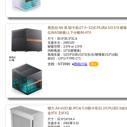
喬思伯 N6 黑 顯卡長(27.5~32)/CPU高6.5/3.5*9 硬碟
位/NAS推薦/上下分艙/M-ATX
尺寸：30.5*35.3*31.8
支援水冷：240/120
硬碟空間：3.5*9 or 2.5*9
內附風扇：12*2(硬碟倉)
風扇支援：12/14*2(前)/12*2(右/左/硬碟倉)/12*1(後)
前I/O：U3*1+TYPE-C*1
含稅：NT3990 ♦
開箱討論
Buy
聯力 A4-H2O 銀 /PCIe 5.0/顯卡長32.2/CPU高5.5/鋁
金/ITX【SFX】
尺寸：32.6*14*24.4
支援水冷：240(厚:5.5)