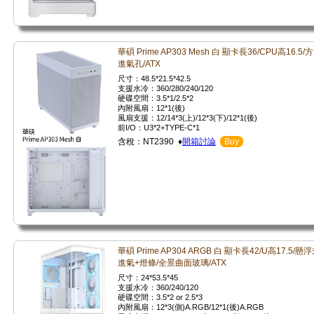
華碩 Prime AP303 Mesh 白 顯卡長36/CPU高16.5/
進氣孔/ATX
尺寸：48.5*21.5*42.5
支援水冷：360/280/240/120
硬碟空間：3.5*1/2.5*2
內附風扇：12*1(後)
風扇支援：12/14*3(上)/12*3(下)/12*1(後)
前I/O：U3*2+TYPE-C*1
含稅：NT2390 ♦
開箱討論
Buy
華碩 Prime AP304 ARGB 白 顯卡長42/U高17.5/懸
進氣+燈條/全景曲面玻璃/ATX
尺寸：24*53.5*45
支援水冷：360/240/120
硬碟空間：3.5*2 or 2.5*3
內附風扇：12*3(側)A.RGB/12*1(後)A.RGB