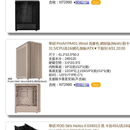
含稅：NT2990 ♦
開箱討論
Buy
華碩 ProArt PA401 Wood 燕麥色 網狀版(Mesh) 顯
31.5/CPU高16/網孔側板/ATX▼下殺到 8/31 20:00
尺寸：41.2*22.5*50.3
支援水冷：240/120
硬碟空間：3.5*2/2.5*2
內附風扇：16*2(前)/12*1(後)
風扇支援：12/14*2(上)/16/14*2(前)/12*1(後)
前I/O：U3*2+TYPE-C*1
支援顯卡垂直安裝(不含線)
含稅：NT2990 ♦
開箱討論
Buy
華碩 ROG Strix Helios II GX601S 黑 卡長45/U高19/