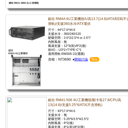
銀欣 RM4A 4U工業機殼/U高13.7(14.8)/ATX/EEB(不
滑軌)/支援360水冷/ATX電供
尺寸：44*17.6*44.6
支援水冷：360/240/120
硬碟空間：3.5*2/2.5*4 or 2.5*7
內附風扇：無
風扇支援：12*3(前)/8*2(後)
前I/O：U3*2+TYPE-C*1
適用滑軌:RMS05-22(選購)
含稅：NT3690 ♦
開箱討論
Buy
銀欣 RM41-506 4U工業機殼/顯卡長27.8/CPU高
13(14.8)/支援5.25*6/ATX(不含滑軌)
尺寸：43*17.6*44.6
支援水冷：無
硬碟空間：5.25*6/3.5*4/2.5*2
內附風扇：8*2(後)
風扇支援：8*1(前)/8*2(後)