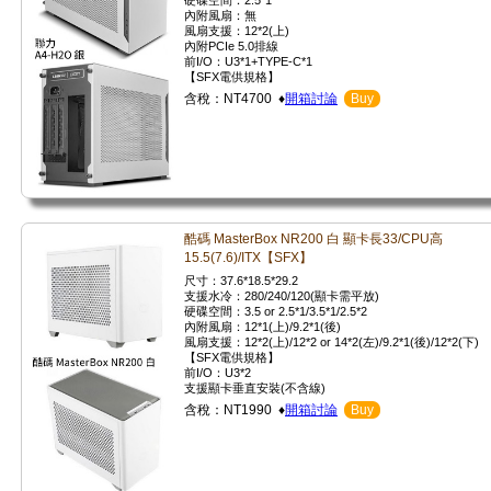
硬碟空間：2.5*1
內附風扇：無
風扇支援：12*2(上)
內附PCIe 5.0排線
前I/O：U3*1+TYPE-C*1
【SFX電供規格】
含稅：NT4700 ♦
開箱討論
Buy
酷碼 MasterBox NR200 白 顯卡長33/CPU高
15.5(7.6)/ITX【SFX】
尺寸：37.6*18.5*29.2
支援水冷：280/240/120(顯卡需平放)
硬碟空間：3.5 or 2.5*1/3.5*1/2.5*2
內附風扇：12*1(上)/9.2*1(後)
風扇支援：12*2(上)/12*2 or 14*2(左)/9.2*1(後)/12*2(下)
【SFX電供規格】
前I/O：U3*2
支援顯卡垂直安裝(不含線)
含稅：NT1990 ♦
開箱討論
Buy