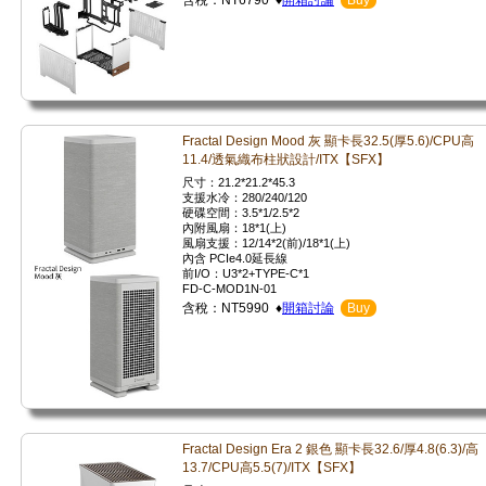
含稅：NT6790 ♦
開箱討論
Buy
Fractal Design Mood 灰 顯卡長32.5(厚5.6)/CPU高
11.4/透氣織布柱狀設計/ITX【SFX】
尺寸：21.2*21.2*45.3
支援水冷：280/240/120
硬碟空間：3.5*1/2.5*2
內附風扇：18*1(上)
風扇支援：12/14*2(前)/18*1(上)
內含 PCIe4.0延長線
前I/O：U3*2+TYPE-C*1
FD-C-MOD1N-01
含稅：NT5990 ♦
開箱討論
Buy
Fractal Design Era 2 銀色 顯卡長32.6/厚4.8(6.3)/高
13.7/CPU高5.5(7)/ITX【SFX】