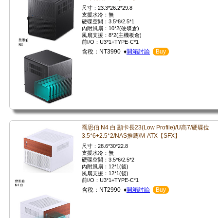
尺寸：23.3*26.2*29.8
支援水冷：無
硬碟空間：3.5*8/2.5*1
內附風扇：10*2(硬碟倉)
風扇支援：8*2(主機板倉)
前I/O：U3*1+TYPE-C*1
含稅：NT3990 ♦
開箱討論
Buy
喬思伯 N4 白 顯卡長23(Low Profile)/U高7/硬碟位
3.5*6+2.5*2/NAS推薦/M-ATX【SFX】
尺寸：28.6*30*22.8
支援水冷：無
硬碟空間：3.5*6/2.5*2
內附風扇：12*1(後)
風扇支援：12*1(後)
前I/O：U3*1+TYPE-C*1
含稅：NT2990 ♦
開箱討論
Buy