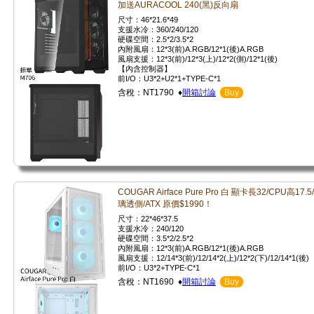
加送AURACOOL 240(黑)反向扇
尺寸：46*21.6*49
支援水冷：360/240/120
硬碟空間：2.5*2/3.5*2
內附風扇：12*3(前)A.RGB/12*1(後)A.RGB
風扇支援：12*3(前)/12*3(上)/12*2(側)/12*1(後)
【內含控制器】
前I/O：U3*2+U2*1+TYPE-C*1
含稅：NT1790 ♦
開箱討論
Buy
COUGAR Airface Pure Pro 白 顯卡長32/CPU高17.5
璃透側/ATX 原價$1990！
尺寸：22*46*37.5
支援水冷：240/120
硬碟空間：3.5*2/2.5*2
內附風扇：12*3(前)A.RGB/12*1(後)A.RGB
風扇支援：12/14*3(前)/12/14*2(上)/12*2(下)/12/14*1(後)
前I/O：U3*2+TYPE-C*1
含稅：NT1690 ♦
開箱討論
Buy