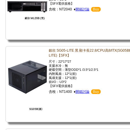
【SFX電供規格】
含稅：NT2040 ♦
開箱討論
Buy
銀欣 SG05-LITE 黑 顯卡長22.8/CPU高8/ITX(SG05B
LITE)【SFX】
尺寸：22*17*27
支援水冷：無
硬碟空間：薄型ODD*1 /3.5*1/2.5*1
內附風扇：12*1(前)
風扇支援：12*1(前)
前I/O：U3*2
【SFX電供規格】
含稅：NT1400 ♦
開箱討論
Buy