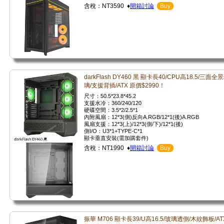
含稅：NT3590 ♦
開箱討論
Buy
darkFlash DY460 黑 顯卡長40/CPU高18.5/三面全
璃/支援背插/ATX 原價$2990！
尺寸：50.5*23.8*45.2
支援水冷：360/240/120
硬碟空間：3.5*2/2.5*1
內附風扇：12*3(側)反向A.RGB/12*1(後)A.RGB
風扇支援：12*3(上)/12*3(側/下)/12*1(後)
側I/O：U3*1+TYPE-C*1
顯卡垂直安裝(需加購套件)
含稅：NT1990 ♦
開箱討論
Buy
振華 M706 顯卡長39/U高16.5/玻璃透側/木紋飾板/AT