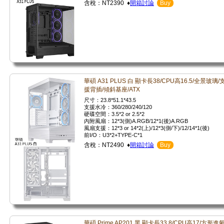
含稅：NT2390 ♦
開箱討論
Buy
華碩 A31 PLUS 白 顯卡長38/CPU高16.5/全景玻璃/
援背插/傾斜基座/ATX
尺寸：23.8*51.1*43.5
支援水冷：360/280/240/120
硬碟空間：3.5*2 or 2.5*2
內附風扇：12*3(側)A.RGB/12*1(後)A.RGB
風扇支援：12*3 or 14*2(上)/12*3(側/下)/12/14*1(後)
前I/O：U3*2+TYPE-C*1
含稅：NT2490 ♦
開箱討論
Buy
華碩 Prime AP201 黑 顯卡長33.8/CPU高17/方形進