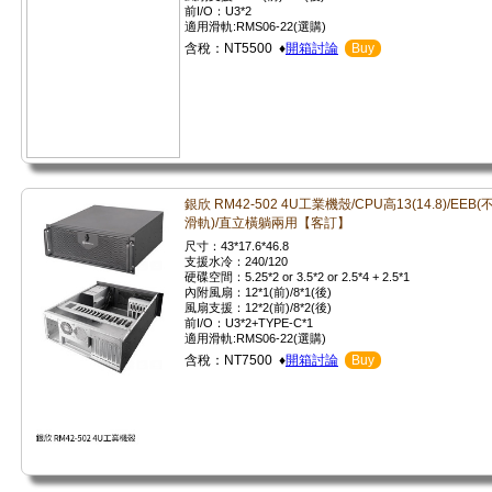
前I/O：U3*2
適用滑軌:RMS06-22(選購)
含稅：NT5500 ♦
開箱討論
Buy
銀欣 RM42-502 4U工業機殼/CPU高13(14.8)/EEB(
滑軌)/直立橫躺兩用【客訂】
尺寸：43*17.6*46.8
支援水冷：240/120
硬碟空間：5.25*2 or 3.5*2 or 2.5*4 + 2.5*1
內附風扇：12*1(前)/8*1(後)
風扇支援：12*2(前)/8*2(後)
前I/O：U3*2+TYPE-C*1
適用滑軌:RMS06-22(選購)
含稅：NT7500 ♦
開箱討論
Buy