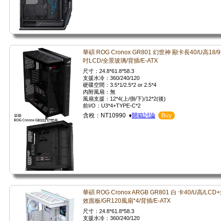
華碩 ROG Cronox GR801 幻世神 顯卡長40/U高18/9
吋LCD/全景玻璃/背插/E-ATX
尺寸：24.8*61.8*58.3
支援水冷：360/240/120
硬碟空間：3.5*1/2.5*2 or 2.5*4
內附風扇：無
風扇支援：12*4(上/側/下)/12*2(後)
前I/O：U3*4+TYPE-C*2
含稅：NT10990 ♦
開箱討論
Buy
華碩 ROG Cronox ARGB GR801 白 卡40/U高/LCD
效面板/GR120風扇*4/背插/E-ATX
尺寸：24.8*61.8*58.3
支援水冷：360/240/120